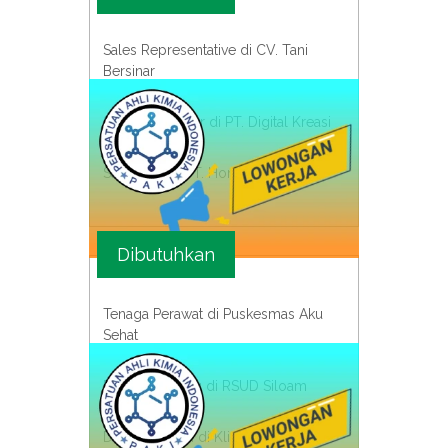
Sales Representative di CV. Tani
Bersinar
Sales Influencer di PT. Digital Kreasi
Salesman di PT. Honda Kusuma
Dibutuhkan
Tenaga Perawat di Puskesmas Aku
Sehat
Dokter Magang di RSUD Siloam
Dokter Umum di Klink Sampoerna