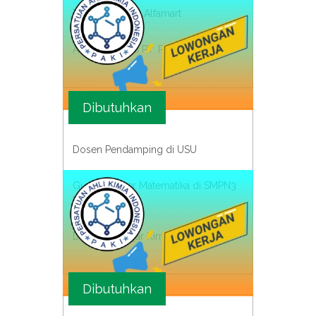
Tenaga Kasir di Alfamart
Administrasi di PT. Pophpand
Dibutuhkan
Dosen Pendamping di USU
Guru Honorer Matematika di SMPN3
NEGRI
Dosen Pengajar Kimia di UNBRA
Dibutuhkan