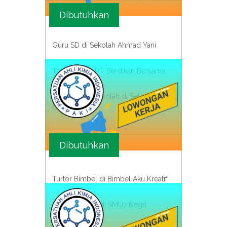
Dibutuhkan
Guru SD di Sekolah Ahmad Yani
Translator di PT. Berdikari Bersama
Administrasi Sekolah di Sekolah
Gajah Mada
Dibutuhkan
Turtor Bimbel di Bimbel Aku Kreatif
Guru Honorer di SMU7 Negri